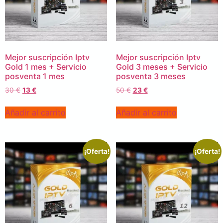
Mejor suscripción Iptv
Mejor suscripción Iptv
Gold 1 mes + Servicio
Gold 3 meses + Servicio
posventa 1 mes
posventa 3 meses
30
€
13
€
50
€
23
€
Añadir al carrito
Añadir al carrito
¡Oferta!
¡Oferta!