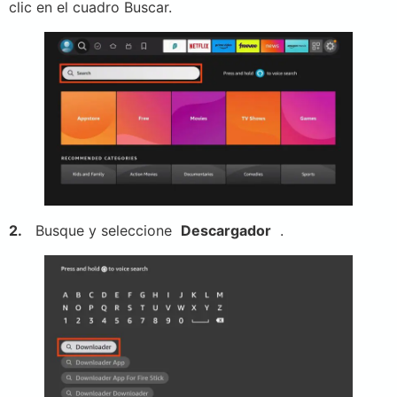
clic en el cuadro Buscar.
2.
Busque y seleccione
Descargador
.